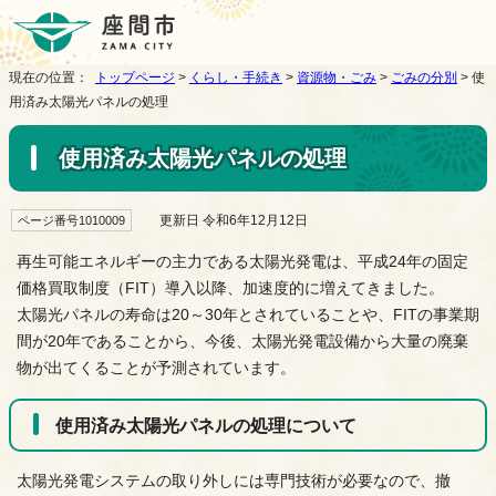
現在の位置：
トップページ
>
くらし・手続き
>
資源物・ごみ
>
ごみの分別
> 使
用済み太陽光パネルの処理
使用済み太陽光パネルの処理
更新日 令和6年12月12日
ページ番号1010009
再生可能エネルギーの主力である太陽光発電は、平成24年の固定
価格買取制度（FIT）導入以降、加速度的に増えてきました。
太陽光パネルの寿命は20～30年とされていることや、FITの事業期
間が20年であることから、今後、太陽光発電設備から大量の廃棄
物が出てくることが予測されています。
使用済み太陽光パネルの処理について
太陽光発電システムの取り外しには専門技術が必要なので、撤