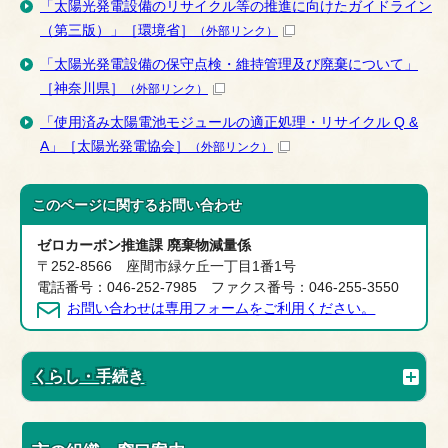
「太陽光発電設備のリサイクル等の推進に向けたガイドライン
（第三版）」［環境省］
（外部リンク）
「太陽光発電設備の保守点検・維持管理及び廃棄について」
［神奈川県］
（外部リンク）
「使用済み太陽電池モジュールの適正処理・リサイクル Q &
A」［太陽光発電協会］
（外部リンク）
このページに関する
お問い合わせ
ゼロカーボン推進課 廃棄物減量係
〒252-8566 座間市緑ケ丘一丁目1番1号
電話番号：046-252-7985 ファクス番号：046-255-3550
お問い合わせは専用フォームをご利用ください。
くらし・手続き