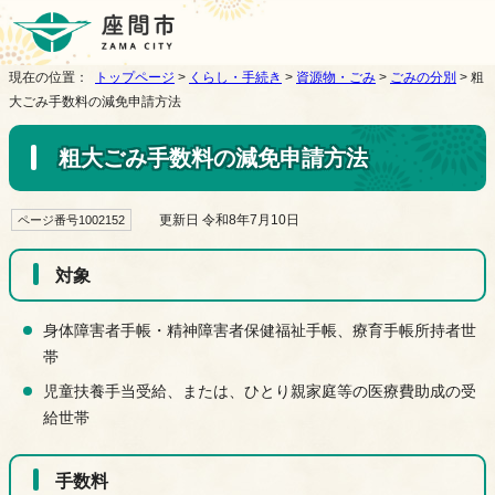
現在の位置：
トップページ
>
くらし・手続き
>
資源物・ごみ
>
ごみの分別
> 粗
大ごみ手数料の減免申請方法
粗大ごみ手数料の減免申請方法
更新日 令和8年7月10日
ページ番号1002152
対象
身体障害者手帳・精神障害者保健福祉手帳、療育手帳所持者世
帯
児童扶養手当受給、または、ひとり親家庭等の医療費助成の受
給世帯
手数料