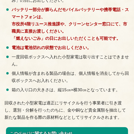
み」の日にお出しください。
バッテリー部分が膨らんだモバイルバッテリーや携帯電話・ス
マートフォンは、
市役所4階リユース推進課や、クリーンセンター窓口にて、市
職員に直接お渡しください。
「燃えないごみ」の日にお出しいただくことも可能です。
電池は電池切れの状態でお出しください。
一度回収ボックスへ入れた小型家電は取り出すことはできませ
ん。
個人情報が含まれる製品の場合は、個人情報を消去してから回
収ボックスへお入れください。
箱の入り口の大きさは、縦15㎝×横30㎝となっています。
回収された小型家電は適正にリサイクルを行う事業者に引き渡
し、選別・分解を行ったのちに、金や銅など貴金属類を抽出して
新たな製品を作る際の原材料などとしてリサイクルされます。
このページに関する
お問い合わせ