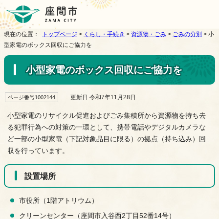
現在の位置：
トップページ
>
くらし・手続き
>
資源物・ごみ
>
ごみの分別
> 小
型家電のボックス回収にご協力を
小型家電のボックス回収にご協力を
更新日 令和7年11月28日
ページ番号1002144
小型家電のリサイクル促進およびごみ集積所から資源物を持ち去
る犯罪行為への対策の一環として、携帯電話やデジタルカメラな
ど一部の小型家電（下記対象品目に限る）の拠点（持ち込み）回
収を行っています。
設置場所
市役所（1階アトリウム）
クリーンセンター（座間市入谷西2丁目52番14号）