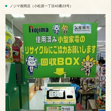
ノジマ座間店（小松原一丁目43番23号）