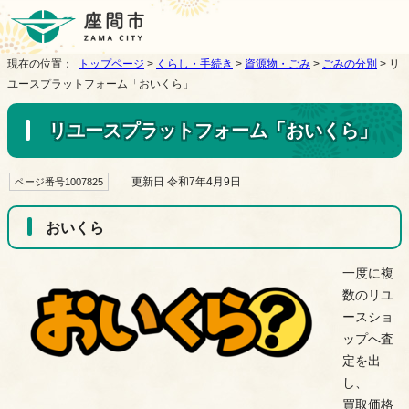
現在の位置：
トップページ
>
くらし・手続き
>
資源物・ごみ
>
ごみの分別
> リ
ユースプラットフォーム「おいくら」
リユースプラットフォーム「おいくら」
更新日 令和7年4月9日
ページ番号1007825
おいくら
一度に複
数のリユ
ースショ
ップへ査
定を出
し、
買取価格