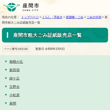
現在の位置：
トップページ
>
くらし・手続き
>
資源物・ごみ
>
ごみの分別
> 座
間市粗大ごみ証紙販売店一覧
座間市粗大ごみ証紙販売店一覧
更新日 令和8年3月6日
ページ番号1002150
相模が丘
新田宿
緑ケ丘
立野台
小松原
座間