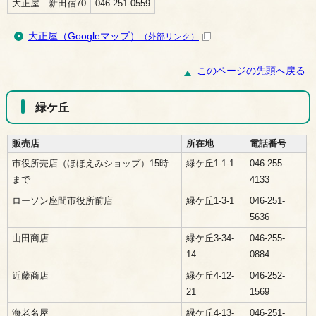
大正屋
新田宿70
046-251-0559
大正屋（Googleマップ）
（外部リンク）
このページの先頭へ戻る
緑ケ丘
販売店
所在地
電話番号
市役所売店（ほほえみショップ）15時
緑ケ丘1-1-1
046-255-
まで
4133
ローソン座間市役所前店
緑ケ丘1-3-1
046-251-
5636
山田商店
緑ケ丘3-34-
046-255-
14
0884
近藤商店
緑ケ丘4-12-
046-252-
21
1569
海老名屋
緑ケ丘4-13-
046-251-