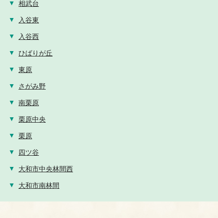
相武台
入谷東
入谷西
ひばりが丘
東原
さがみ野
南栗原
栗原中央
栗原
四ツ谷
大和市中央林間西
大和市南林間