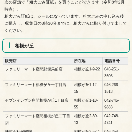
次の店舗で「粗大ごみ証紙」を買うことができます（令和8年2月
時点）。
粗大ごみ証紙は、シールになっています。粗大ごみの申し込み後
に購入し、収集日の8時30分までに、粗大ごみに貼り付けて出して
ください。
相模が丘
販売店
所在地
電話番号
ファミリーマート座間郵便局前店
相模が丘1-9-22
046-251-
3506
ファミリーマート相模が丘一丁目店
相模が丘1-12-
046-266-
15
1513
セブンイレブン座間相模が丘1丁目店
相模が丘1-18-
042-745-
55
9883
ファミリーマート座間相模が丘二丁目
相模が丘2-30-
042-748-
店
13
4741
株式会社光鶴園
相模が丘3-57-1
046-254-