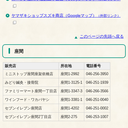
ヤマザキショップスズキ商店（Googleマップ）
（外部リンク）
このページの先頭へ戻る
座間
販売店
所在地
電話番号
ミニストップ座間座架依橋店
座間1-2992
046-256-3950
みどり鍼灸・接骨院
座間1-3125-1
046-251-1939
ファミリーマート座間一丁目店
座間1-3347-3
046-266-3566
ワインフード・ワカバヤシ
座間1-3381-1
046-251-0040
セブンイレブン座間店
座間1-4202
046-251-0002
セブンイレブン座間2丁目店
座間2-275
046-253-1007