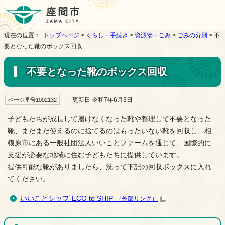
現在の位置：
トップページ
>
くらし・手続き
>
資源物・ごみ
>
ごみの分別
> 不
要となった靴のボックス回収
不要となった靴のボックス回収
更新日 令和7年6月3日
ページ番号1002132
子どもたちが成長して履けなくなった靴や整理して不要となった
靴、まだまだ使えるのに捨てるのはもったいない靴を回収し、相
模原市にある一般社団法人いいことファームを通じて、国際的に
支援が必要な地域に住む子どもたちに提供しています。
提供可能な靴がありましたら、洗って下記の回収ボックスに入れ
てください。
いいことシップ-ECO to SHIP-
（外部リンク）