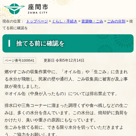
現在の位置：
トップページ
>
くらし・手続き
>
資源物・ごみ
>
ごみの分別
> 捨
てる前に確認を
捨てる前に確認を
更新日 令和5年12月14日
ページ番号1009541
燃やすごみの収集作業中に、「オイル缶」や「生ごみ」に含まれ
る水分が飛散し、民家の壁や通行人、ごみ収集員に被害が及ぶ事
故が発生しました。
※オイル缶（中身が入ったもの）については排出禁止です。
排水口や三角コーナーに溜まった調理くずや食べ残しなどの生ご
みは、多くの水分を含んでいます。この水分は、焼却炉に負荷を
かけたり、臭いや重さの原因にもなっています。
生ごみを捨てる前に、できる限り水分を切っていただきますよ
う、ご協力をお願いします。