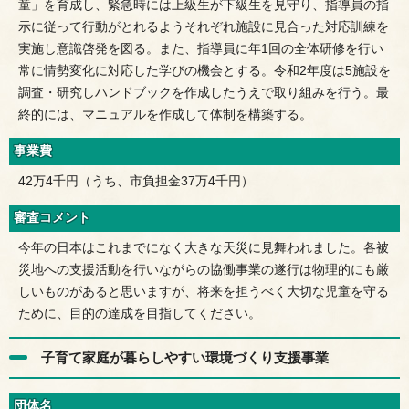
童」を育成し、緊急時には上級生が下級生を見守り、指導員の指
示に従って行動がとれるようそれぞれ施設に見合った対応訓練を
実施し意識啓発を図る。また、指導員に年1回の全体研修を行い
常に情勢変化に対応した学びの機会とする。令和2年度は5施設を
調査・研究しハンドブックを作成したうえで取り組みを行う。最
終的には、マニュアルを作成して体制を構築する。
事業費
42万4千円（うち、市負担金37万4千円）
審査コメント
今年の日本はこれまでになく大きな天災に見舞われました。各被
災地への支援活動を行いながらの協働事業の遂行は物理的にも厳
しいものがあると思いますが、将来を担うべく大切な児童を守る
ために、目的の達成を目指してください。
子育て家庭が暮らしやすい環境づくり支援事業
団体名