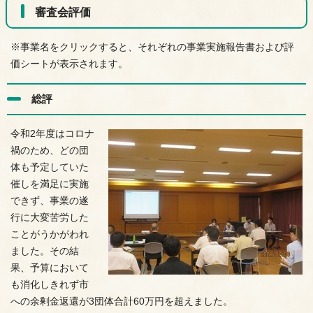
審査会評価
※事業名をクリックすると、それぞれの事業実施報告書および評
価シートが表示されます。
総評
令和2年度はコロナ
禍のため、どの団
体も予定していた
催しを満足に実施
できず、事業の遂
行に大変苦労した
ことがうかがわれ
ました。その結
果、予算において
も消化しきれず市
への余剰金返還が3団体合計60万円を超えました。