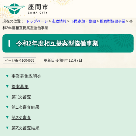
現在の位置：
トップページ
>
市政情報
>
市民参加・協働
>
提案型協働事業
> 令
和2年度相互提案型協働事業
令和2年度相互提案型協働事業
更新日 令和4年12月7日
ページ番号1004633
事業募集説明会
提案募集
第1次審査
第1次審査結果
第2次審査
第2次審査結果