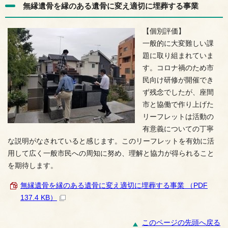
無縁遺骨を縁のある遺骨に変え適切に埋葬する事業
【個別評価】
一般的に大変難しい課
題に取り組まれていま
す。コロナ禍のため市
民向け研修が開催でき
ず残念でしたが、座間
市と協働で作り上げた
リーフレットは活動の
有意義についての丁寧
な説明がなされていると感じます。このリーフレットを有効に活
用して広く一般市民への周知に努め、理解と協力が得られること
を期待します。
無縁遺骨を縁のある遺骨に変え適切に埋葬する事業 （PDF
137.4 KB）
このページの先頭へ戻る