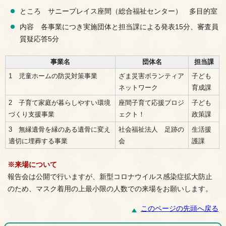
ところ サニープレイス座間（総合福祉センター） 多目的室
内容 各事業につき実施団体と担当課による発表15分、審査員
質疑応答5分
事業名
団体名
担当課
1 児童ホームの防災対策事業
ざま災害ボランティア
子ども
ネットワーク
育成課
2 子育て家庭が暮らしやすい環境
座間子育て応援プロジ
子ども
づくり支援事業
ェクト！
政策課
3 無縁遺骨を縁のある遺骨に変え
社会福祉法人 足跡の
生活援
適切に埋葬する事業
会
護課
※来場について
報告会は公開で行いますが、新型コロナウイルス感染症拡大防止
のため、マスク着用の上最小限の人数での来場をお願いします。
このページの先頭へ戻る