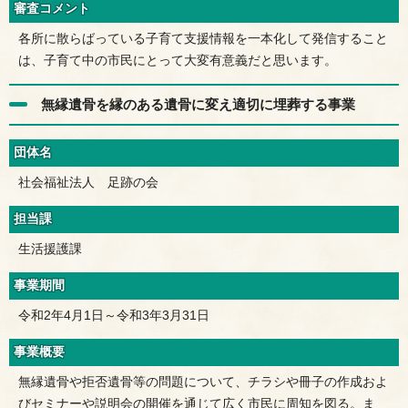
審査コメント
各所に散らばっている子育て支援情報を一本化して発信すること
は、子育て中の市民にとって大変有意義だと思います。
無縁遺骨を縁のある遺骨に変え適切に埋葬する事業
団体名
社会福祉法人 足跡の会
担当課
生活援護課
事業期間
令和2年4月1日～令和3年3月31日
事業概要
無縁遺骨や拒否遺骨等の問題について、チラシや冊子の作成およ
びセミナーや説明会の開催を通じて広く市民に周知を図る。ま