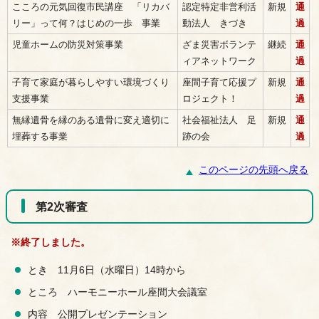
こころの元気回復市民講座 「リカバ
認定特定非営利活
新規
通
リー」って何？はじめの一歩 事業
動法人 きづき
過
児童ホームの防災対策事業
ざま災害ボランテ
継続
通
ィアネットワーク
過
子育て家庭が暮らしやすい環境づくり
座間子育て応援プ
新規
通
支援事業
ロジェクト！
過
無縁遺骨を縁のある遺骨に変え適切に
社会福祉法人 足
新規
通
埋葬する事業
跡の会
過
このページの先頭へ戻る
第2次審査
※終了しました。
とき 11月6日（水曜日）14時から
ところ ハーモニーホール座間大会議室
内容 公開プレゼンテーション