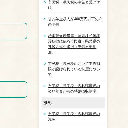
市民税・県民税の申告と受け付
け
公的年金収入が400万円以下の方
の申告
特定配当所得等・特定株式等譲
渡所得に係る市民税・県民税の
課税方式の選択（申告不要制
度）
市民税・県民税において申告期
限が設けられている制度につい
て
市民税・県民税・森林環境税の
公的年金からの特別徴収制度
減免
市民税・県民税・森林環境税の
減免