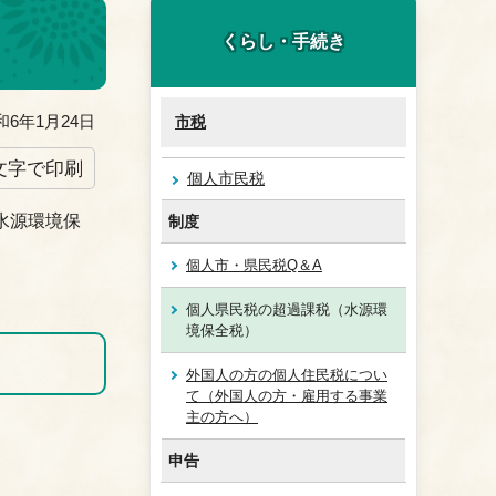
くらし・手続き
6年1月24日
市税
文字で印刷
個人市民税
水源環境保
制度
個人市・県民税Q＆A
個人県民税の超過課税（水源環
境保全税）
外国人の方の個人住民税につい
て（外国人の方・雇用する事業
主の方へ）
申告