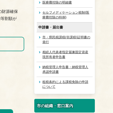
医療費控除の明細書
の財源確保
セルフメディケーション税制(医
療費控除の特例)
均等割額が
申請書・届出書
市・県民税課税(非課税)証明書の
発行
相続人代表者指定届兼固定資産
現所有者申告書
納税管理人申告書・納税管理人
承認申請書
租税条約による課税免除の申請
について
市の組織・窓口案内