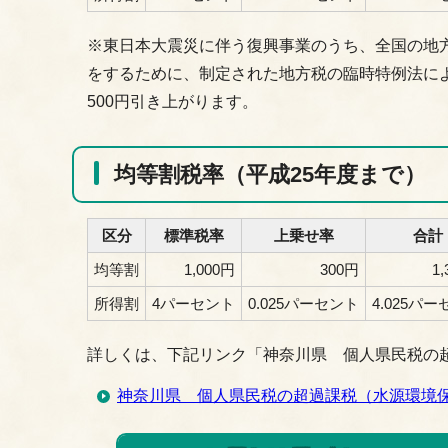
※東日本大震災に伴う復興事業のうち、全国の地
をするために、制定された地方税の臨時特例法によ
500円引き上がります。
均等割税率（平成25年度まで）
区分
標準税率
上乗せ率
合計
均等割
1,000円
300円
1
所得割
4パーセント
0.025パーセント
4.025パ
詳しくは、下記リンク「神奈川県 個人県民税の
神奈川県 個人県民税の超過課税（水源環境