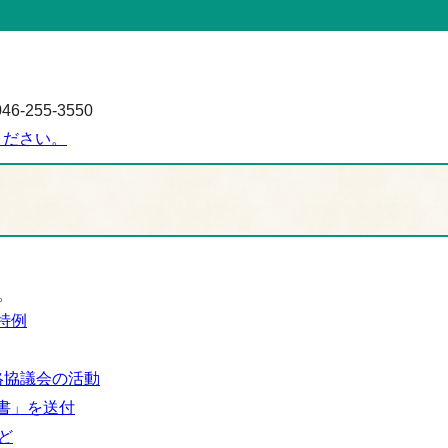
-255-3550
ください。
。
特例
絡協議会の活動
書」を送付
ど