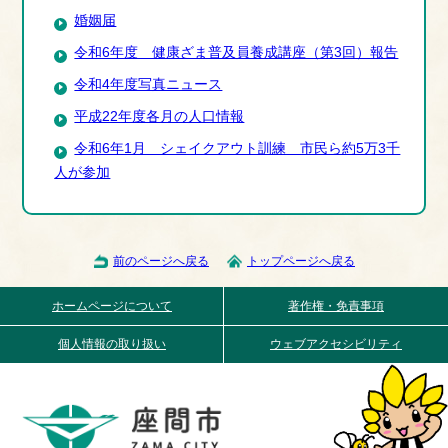
婚姻届
令和6年度 健康ざま普及員養成講座（第3回）報告
令和4年度写真ニュース
平成22年度各月の人口情報
令和6年1月 シェイクアウト訓練 市民ら約5万3千
人が参加
前のページへ戻る
トップページへ戻る
ホームページについて
著作権・免責事項
個人情報の取り扱い
ウェブアクセシビリティ