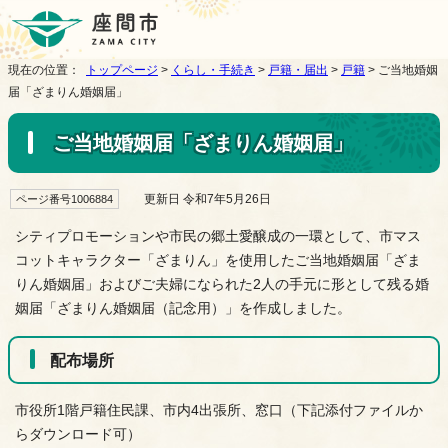
現在の位置：
トップページ
>
くらし・手続き
>
戸籍・届出
>
戸籍
> ご当地婚姻
届「ざまりん婚姻届」
ご当地婚姻届「ざまりん婚姻届」
更新日 令和7年5月26日
ページ番号1006884
シティプロモーションや市民の郷土愛醸成の一環として、市マス
コットキャラクター「ざまりん」を使用したご当地婚姻届「ざま
りん婚姻届」およびご夫婦になられた2人の手元に形として残る婚
姻届「ざまりん婚姻届（記念用）」を作成しました。
配布場所
市役所1階戸籍住民課、市内4出張所、窓口（下記添付ファイルか
らダウンロード可）