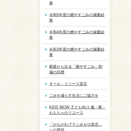
果
令和5年度の燃やすごみの減量結
果
令和4年度の燃やすごみの減量結
果
令和3年度の燃やすごみの減量結
果
家庭から出る「燃やすごみ」削
減の目標
オール・リソース宣言
ごみを減らす生活にご協力を
KIDS WOW 子ども向け 服・靴・
おもちゃのリユース
「かながわプラごみゼロ宣言」
への賛同