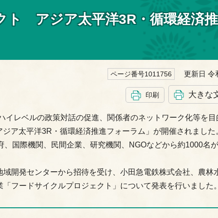
クト アジア太平洋3R・循環経済
更新日 令和
ページ番号1011756
大きな
印刷
るハイレベルの政策対話の促進、関係者のネットワーク化等を目
「アジア太平洋3R・循環経済推進フォーラム」が開催されました
府、国際機関、民間企業、研究機関、NGOなどから約1000名
地域開発センターから招待を受け、小田急電鉄株式会社、農林
業「フードサイクルプロジェクト」について発表を行いました