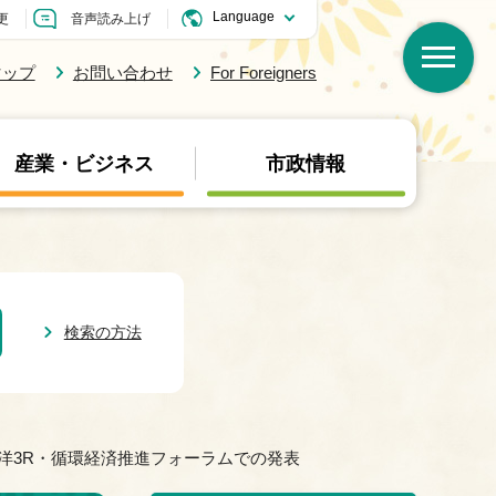
更
音声読み上げ
マップ
お問い合わせ
For Foreigners
産業・ビジネス
市政情報
検索の方法
洋3R・循環経済推進フォーラムでの発表