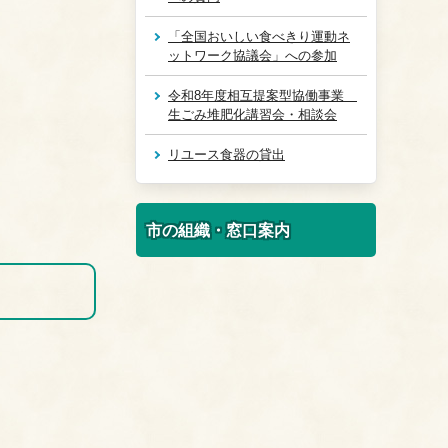
「全国おいしい食べきり運動ネ
ットワーク協議会」への参加
令和8年度相互提案型協働事業
生ごみ堆肥化講習会・相談会
リユース食器の貸出
市の組織・窓口案内