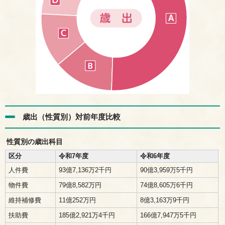
歳出（性質別）対前年度比較
性質別の歳出科目
区分
令和7年度
令和6年度
人件費
93億7,136万2千円
90億3,959万5千円
物件費
79億8,582万円
74億8,605万6千円
維持補修費
11億252万円
8億3,163万9千円
扶助費
185億2,921万4千円
166億7,947万5千円