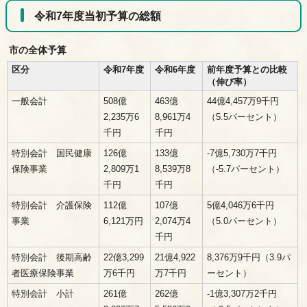
令和7年度当初予算の総額
市の全体予算
区分
令和7年度
令和6年度
前年度予算との比較
（伸び率）
一般会計
508億
463億
44億4,457万9千円
2,235万6
8,961万4
（5.5パーセント）
千円
千円
特別会計 国民健康
126億
133億
-7億5,730万7千円
保険事業
2,809万1
8,539万8
（-5.7パーセント）
千円
千円
特別会計 介護保険
112億
107億
5億4,046万6千円
事業
6,121万円
2,074万4
（5.0パーセント）
千円
特別会計 後期高齢
22億3,299
21億4,922
8,376万9千円（3.9パ
者医療保険事業
万6千円
万7千円
ーセント）
特別会計 小計
261億
262億
-1億3,307万2千円