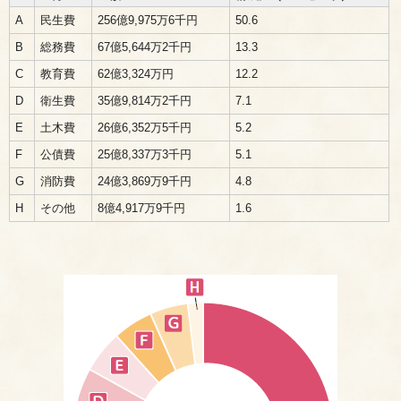
A
民生費
256億9,975万6千円
50.6
B
総務費
67億5,644万2千円
13.3
C
教育費
62億3,324万円
12.2
D
衛生費
35億9,814万2千円
7.1
E
土木費
26億6,352万5千円
5.2
F
公債費
25億8,337万3千円
5.1
G
消防費
24億3,869万9千円
4.8
H
その他
8億4,917万9千円
1.6