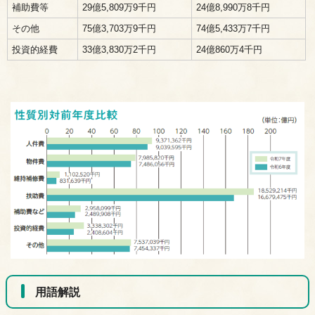
補助費等
29億5,809万9千円
24億8,990万8千円
その他
75億3,703万9千円
74億5,433万7千円
投資的経費
33億3,830万2千円
24億860万4千円
用語解説