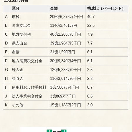
主な歳入科目
区分
金額
構成比（パーセント）
A
市税
206億6,375万4千円
40.7
B
国庫支出金
114億3,461万円
22.5
C
地方交付税
40億1,205万5千円
7.9
D
県支出金
39億1,984万5千円
7.7
E
市債
31億1,590万円
6.1
F
地方消費税交付金
30億9,340万4千円
6.1
G
繰入金
12億5,338万9千円
2.5
H
諸収入
11億3,014万6千円
2.2
I
使用料および手数料
3億7,867万4千円
0.7
J
法人事業税交付金
3億869万7千円
0.6
K
その他
15億1,188万2千円
3.0