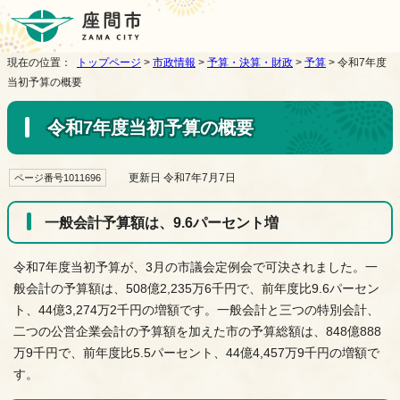
現在の位置：
トップページ
>
市政情報
>
予算・決算・財政
>
予算
> 令和7年度
当初予算の概要
令和7年度当初予算の概要
更新日 令和7年7月7日
ページ番号1011696
一般会計予算額は、9.6パーセント増
令和7年度当初予算が、3月の市議会定例会で可決されました。一
般会計の予算額は、508億2,235万6千円で、前年度比9.6パーセン
ト、44億3,274万2千円の増額です。一般会計と三つの特別会計、
二つの公営企業会計の予算額を加えた市の予算総額は、848億888
万9千円で、前年度比5.5パーセント、44億4,457万9千円の増額で
す。