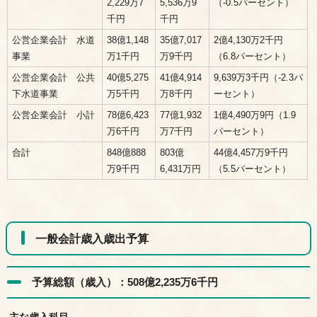
2,229万7
5,536万9
（-0.5パーセント）
千円
千円
公営企業会計 水道
38億1,148
35億7,017
2億4,130万2千円
事業
万1千円
万9千円
（6.8パーセント）
公営企業会計 公共
40億5,275
41億4,914
9,639万3千円（-2.3パ
下水道事業
万5千円
万8千円
ーセント）
公営企業会計 小計
78億6,423
77億1,932
1億4,490万9円（1.9
万6千円
万7千円
パーセント）
合計
848億888
803億
44億4,457万9千円
万9千円
6,431万円
（5.5パーセント）
一般会計歳入歳出予算
予算総額（歳入）：508億2,235万6千円