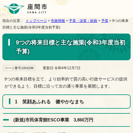
現在の位置：
トップページ
>
市政情報
>
予算・決算・財政
>
予算
> 9つの将来
目標と主な施策(令和3年度当初予算)
9つの将来目標と主な施策(令和3年度当初
予算)
更新日 令和4年12月7日
ページ番号1004298
9つの将来目標を立て、より効率的で質の高い行政サービスの提供
ができるよう、目標に沿って次の通り事業を展開します。
1 笑顔あふれる 健やかなまち
(新規)市民体育館ESCO事業 3,860万円