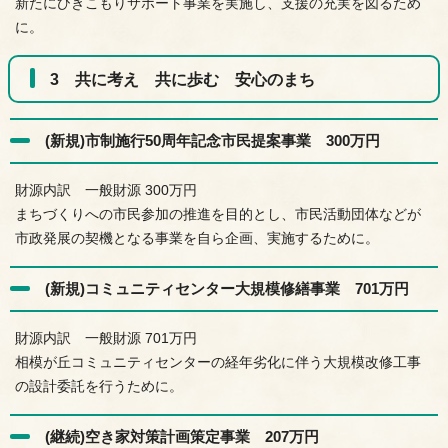
新たにひきこもりサポート事業を実施し、支援の充実を図るため
に。
3 共に考え 共に歩む 安心のまち
(新規)市制施行50周年記念市民提案事業 300万円
財源内訳 一般財源 300万円
まちづくりへの市民参加の推進を目的とし、市民活動団体などが
市政発展の契機となる事業を自ら企画、実施するために。
(新規)コミュニティセンター大規模修繕事業 701万円
財源内訳 一般財源 701万円
相模が丘コミュニティセンターの経年劣化に伴う大規模改修工事
の設計委託を行うために。
(継続)空き家対策計画策定事業 207万円