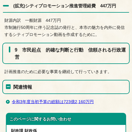
(拡充)シティプロモーション推進管理経費 447万円
財源内訳 一般財源 447万円
市制施行50周年に伴う記念誌の発行と、本市の魅力を内外に発信
するシティプロモーション動画を作成するために。
9 市民起点 的確な判断と行動 信頼される行政運
営
計画推進のために必要な事業を継続して行っていきます。
関連情報
令和3年度当初予算の総額は723億2,160万円
このページに関する
お問い合わせ
財政課 財政係