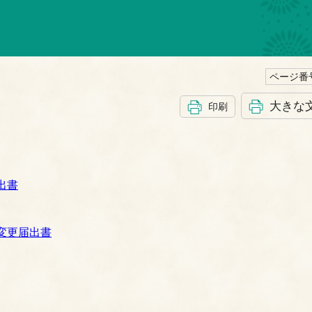
ページ番号
大きな
印刷
出書
変更届出書