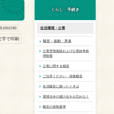
くらし・手続き
1002290
生活環境・公害
文字で印刷
騒音・振動・悪臭
公害苦情相談および公害紛争処
理制度
公害に関する相談
ご注意ください 深夜騒音
生活騒音に困ったときは
環境法令の届け出をお忘れなく
騒音の規制基準