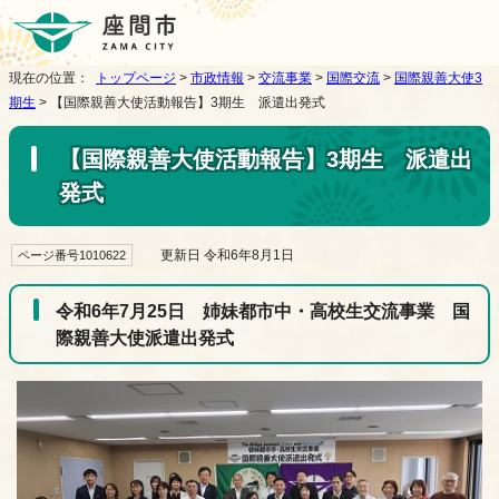
現在の位置：
トップページ
>
市政情報
>
交流事業
>
国際交流
>
国際親善大使3
期生
> 【国際親善大使活動報告】3期生 派遣出発式
【国際親善大使活動報告】3期生 派遣出
発式
更新日 令和6年8月1日
ページ番号1010622
令和6年7月25日 姉妹都市中・高校生交流事業 国
際親善大使派遣出発式