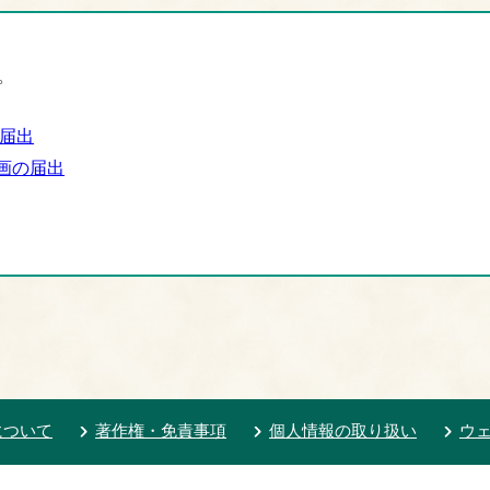
。
)届出
画の届出
について
著作権・免責事項
個人情報の取り扱い
ウ