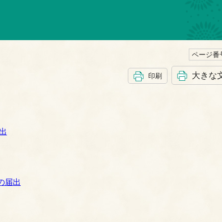
ページ番号
大きな
印刷
出
の届出