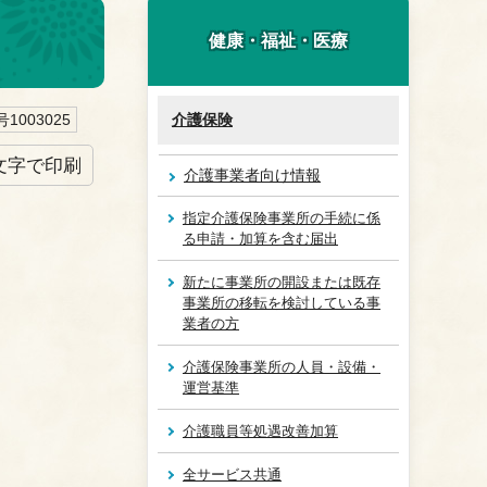
健康・福祉・医療
1003025
介護保険
文字で印刷
介護事業者向け情報
指定介護保険事業所の手続に係
る申請・加算を含む届出
新たに事業所の開設または既存
事業所の移転を検討している事
業者の方
介護保険事業所の人員・設備・
運営基準
介護職員等処遇改善加算
全サービス共通