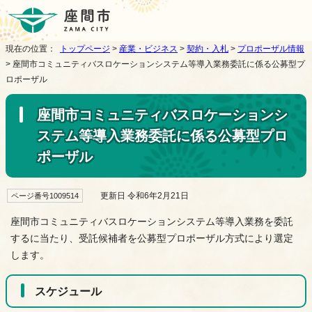
現在の位置：
トップページ
>
産業・ビジネス
>
契約・入札
>
プロポーザル情報
> 座間市コミュニティバスロケーションシステム等導入業務委託に係る公募型プ
ロポーザル
座間市コミュニティバスロケーションシ
ステム等導入業務委託に係る公募型プロ
ポーザル
更新日 令和6年2月21日
ページ番号1009514
座間市コミュニティバスロケーションシステム等導入業務を委託
するに当たり、受託候補者を公募型プロポーザル方式により選定
します。
スケジュール