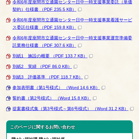
令和6年度座間市立通園センター日中一時支援事業委託（単価
契約）仕様書 （PDF 235.5 KB）
令和6年度座間市立通園センター日中一時支援事業看護サービ
ス委託仕様書 （PDF 159.8 KB）
令和6年度座間市立通園センター日中一時支援事業運営準備委
託業務仕様書 （PDF 307.6 KB）
別紙1 施設の概要 （PDF 133.7 KB）
別紙2 実績 （PDF 86.0 KB）
別紙3 評価基準 （PDF 118.7 KB）
参加表明書（第1号様式） （Word 14.6 KB）
誓約書（第2号様式） （Word 15.8 KB）
提案書様式集（第3号様式～第6号様式） （Word 31.2 KB）
このページに関する
お問い合わせ