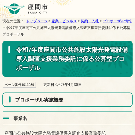
現在の位置：
トップページ
>
産業・ビジネス
>
契約・入札
>
プロポーザル情報
> 令和7年度座間市公共施設太陽光発電設備導入調査支援業務委託に係る公募型
プロポーザル
令和7年度座間市公共施設太陽光発電設備
導入調査支援業務委託に係る公募型プロ
ポーザル
更新日 令和7年4月30日
ページ番号1011939
プロポーザル実施概要
事業名
座間市公共施設太陽光発電設備導入調査支援業務委託