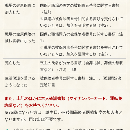
職場の健康保険に
国保と職場の両方の被保険者番号に関する書類
加入した
（注1）
※職場の被保険者番号に関する書類を交付されて
いないときは、加入を証明する物（注2）。
職場の健康保険の
国保と職場両方の被保険者番号に関する書類（注
被扶養者になった
1）
※職場の被保険者番号に関する書類を交付されて
いないときは、加入を証明する物（注2）。
死亡した
喪主の氏名が分かる書類（会葬礼状、葬儀の領収
書など）（注3）、印
生活保護を受ける
被保険者番号に関する書類（注1）、保護開始決
ようになった
定通知書
また、上記のほかに本人確認書類（マイナンバーカード、運転免
許証など）をお持ちください。
※75歳になった方は、誕生日から後期高齢者医療制度の加入者と
なりますが、届け出は不要です。