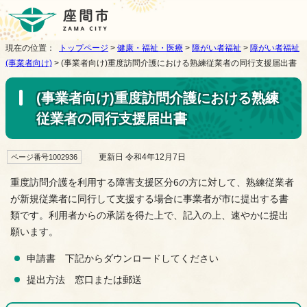
現在の位置：
トップページ
>
健康・福祉・医療
>
障がい者福祉
>
障がい者福祉
(事業者向け)
> (事業者向け)重度訪問介護における熟練従業者の同行支援届出書
(事業者向け)重度訪問介護における熟練
従業者の同行支援届出書
更新日 令和4年12月7日
ページ番号1002936
重度訪問介護を利用する障害支援区分6の方に対して、熟練従業者
が新規従業者に同行して支援する場合に事業者が市に提出する書
類です。利用者からの承諾を得た上で、記入の上、速やかに提出
願います。
申請書 下記からダウンロードしてください
提出方法 窓口または郵送