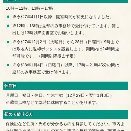
10時～12時、13時～17時
※令和7年4月1日以降、開室時間が変更になりました。
※12時～13時は返却のみ事務所で受け付けています。貸し
出しは13時以降図書室でお願いします。
※令和7年12月2日（火曜日）から28日（日曜日）9時まで
は敷地内に返却ボックスを設置します。期間内は24時間返
却可能です。（期間以降撤去予定）
※令和8年1月4日（日曜日）以降、17時～21時45分の間は
返却のみ事務室で受け付けます。
休館日
月曜日、祝日・休日、年末年始（12月29日～翌年1月3日）
※蔵書点検などで臨時に休館することがあります。
初めて借りる方
保険証など住所・氏名が分かるものを持参してください。市内ま
たは県央地域にお住まいの方なら誰でも無料で貸出券（図書カー