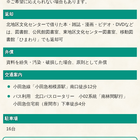
※ご希望に応えられない場合もあります。
返却
北地区文化センターで借りた本・雑誌・漫画・ビデオ・DVDなど
は、図書館、公民館図書室、東地区文化センター図書室、移動図
書館「ひまわり」でも返却可
弁償
資料を紛失・汚染・破損した場合、原則として弁償
交通案内
小田急線「小田急相模原駅」南口徒歩12分
バス利用 北口バスロータリー 小02系統「南林間駅行」
小田急住宅前（座間市）下車徒歩4分
駐車場
16台