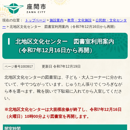
現在の位置：
トップページ
>
施設案内
>
教育・文化施設
>
公民館・文化センタ
ー
> 北地区文化センター 図書室利用案内（令和7年12月16日から再開）
北地区文化センター 図書室利用案内
（令和7年12月16日から再開）
更新日 令和7年12月19日
ページ番号1003917
北地区文化センターの図書室は、子ども・大人コーナーに分かれ
ていて、中でつながっています。じゅうたん張りでくつろぎなが
ら本を選べます。靴を脱いで下駄箱に入れてから入室してくださ
い。
※北地区文化センターは大規模改修が終了し、令和7年12月16日
（火曜日）10時00分より図書室を再開します。
開室時間