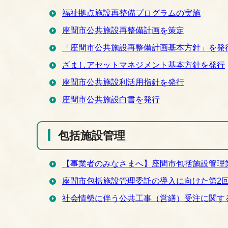
福祉拠点施設再整備プログラムの実施
座間市公共施設再整備計画を策定
「座間市公共施設再整備計画基本方針」を発
ざましアセットマネジメント基本方針を発行
座間市公共施設利活用指針を発行
座間市公共施設白書を発行
包括施設管理
【事業者のみなさまへ】座間市包括施設管理
座間市包括施設管理委託の導入に向けた第2
社会情勢に伴う公共工事（営繕）受注に関す