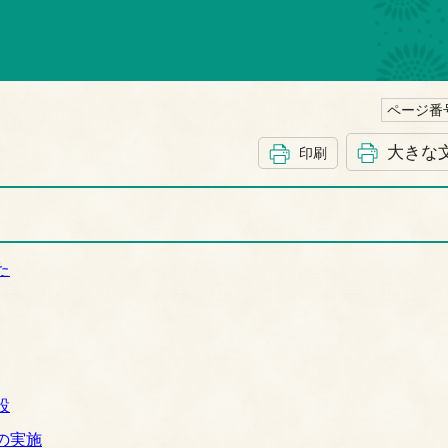
ページ番号
大きな
印刷
た
設
の実施