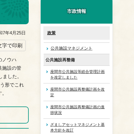
市政情報
7年4月25日
政策
文字で印刷
公共施設マネジメント
のノウハ
公共施設再整備
共施設の管
座間市公共施設等総合管理計画
しました。
を改定しました
いう形でこれ
座間市公共施設再整備計画を改
す。
定
座間市公共施設再整備計画の進
捗状況
ざましアセットマネジメント基
本方針を改訂