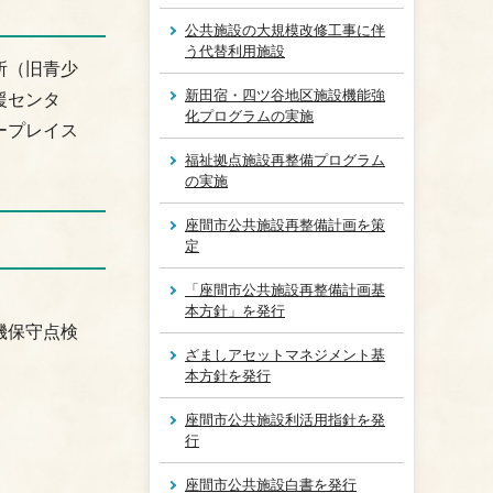
公共施設の大規模改修工事に伴
う代替利用施設
所（旧青少
新田宿・四ツ谷地区施設機能強
援センタ
化プログラムの実施
ープレイス
福祉拠点施設再整備プログラム
の実施
座間市公共施設再整備計画を策
定
「座間市公共施設再整備計画基
本方針」を発行
機保守点検
ざましアセットマネジメント基
本方針を発行
座間市公共施設利活用指針を発
行
座間市公共施設白書を発行