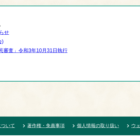
。
らせ
)
審査」令和3年10月31日執行
について
著作権・免責事項
個人情報の取り扱い
ウ