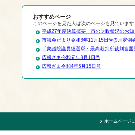
おすすめページ
このページを見た人は次のページも見ています
平成27年度決算概要 市の財政状況のお知
市議会だより令和3年11月15日号(9月定例会
「衆議院議員総選挙・最高裁判所裁判官国民
広報ざま令和元年8月1日号
広報ざま令和4年5月15日号
ホームページ