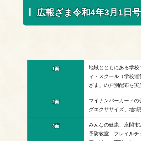
広報ざま令和4年3月1日号
地域とともにある学校
1面
ィ・スクール（学校運
ざま」の戸別配布を実
マイナンバーカードの
2面
グエクササイズ、地域
みんなの健康、座間市
3面
予防教室 フレイルチ