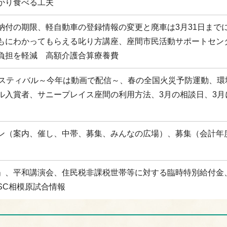
かり食べる工夫
納付の期限、軽自動車の登録情報の変更と廃車は3月31日まで
もにわかってもらえる叱り方講座、座間市民活動サポートセン
負担を軽減 高額介護合算療養費
ェスティバル～今年は動画で配信～、春の全国火災予防運動、環
ル入賞者、サニープレイス座間の利用方法、3月の相談日、3月
ン（案内、催し、中帯、募集、みんなの広場）、募集（会計年
」、平和講演会、住民税非課税世帯等に対する臨時特別給付金
SC相模原試合情報