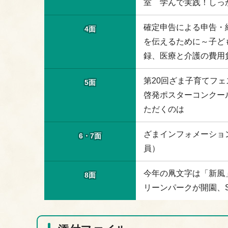
室 学んで実践！しっ
確定申告による申告・
4面
を伝えるために～子ど
録、医療と介護の費用
第20回ざま子育てフ
5面
啓発ポスターコンクー
ただくのは
ざまインフォメーショ
6・7面
員）
今年の凧文字は「新風
8面
リーンパークが開園、