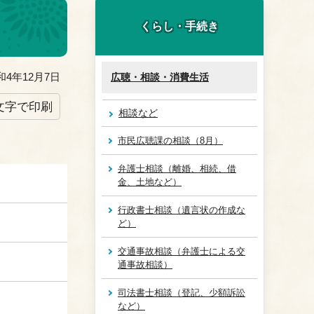
くらし・手続き
4年12月7日
広聴・相談・消費生活
文字で印刷
相談など
市民広聴課の相談（8月）
弁護士相談（離婚、相続、借
金、土地など）
行政書士相談（遺言状の作成な
ど）
交通事故相談（弁護士による交
通事故相談）
司法書士相談（登記、少額訴訟
など）