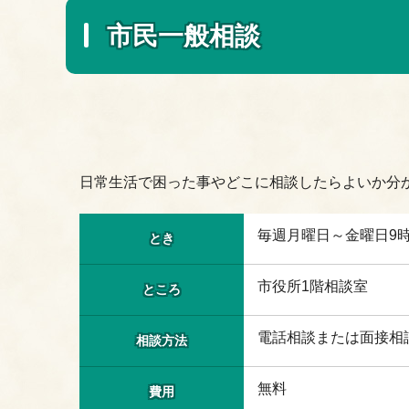
市民一般相談
日常生活で困った事やどこに相談したらよいか分
毎週月曜日～金曜日9時
とき
市役所1階相談室
ところ
電話相談または面接相
相談方法
無料
費用