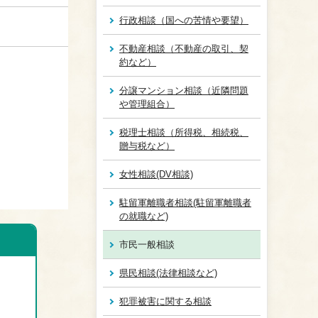
行政相談（国への苦情や要望）
不動産相談（不動産の取引、契
約など）
分譲マンション相談（近隣問題
や管理組合）
税理士相談（所得税、相続税、
贈与税など）
女性相談(DV相談)
駐留軍離職者相談(駐留軍離職者
の就職など)
市民一般相談
県民相談(法律相談など)
犯罪被害に関する相談