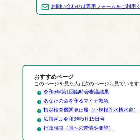
お問い合わせは専用フォームをご利用
おすすめページ
このページを見た人は次のページも見ています
令和6年第1回臨時会審議結果
あなたの命を守るマイナ救急
指定検査機関廃止届（小規模貯水槽水道）
広報ざま令和3年5月15日号
行政相談（国への苦情や要望）