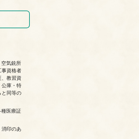
・空気銃所
工事資格者
証、教習資
・公庫・特
らと同等の
各種医療証
、消印のあ