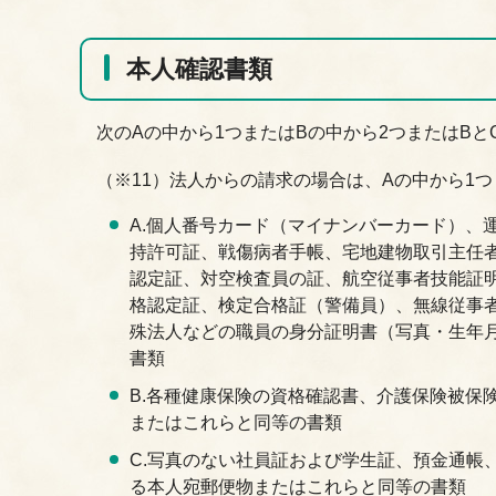
本人確認書類
次のAの中から1つまたはBの中から2つまたはBと
（※11）法人からの請求の場合は、Aの中から1
A.個人番号カード（マイナンバーカード）、
持許可証、戦傷病者手帳、宅地建物取引主任
認定証、対空検査員の証、航空従事者技能証
格認定証、検定合格証（警備員）、無線従事
殊法人などの職員の身分証明書（写真・生年
書類
B.各種健康保険の資格確認書、介護保険被保
またはこれらと同等の書類
C.写真のない社員証および学生証、預金通帳
る本人宛郵便物またはこれらと同等の書類