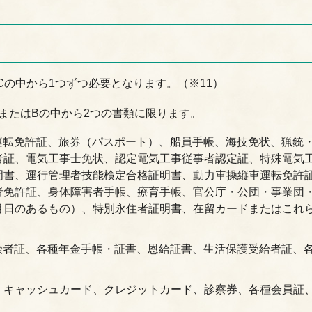
Cの中から1つずつ必要となります。（※11）
つまたはBの中から2つの書類に限ります。
運転免許証、旅券（パスポート）、船員手帳、海技免状、猟銃
者証、電気工事士免状、認定電気工事従事者認定証、特殊電気
明書、運行管理者技能検定合格証明書、動力車操縦車運転免許
者免許証、身体障害者手帳、療育手帳、官公庁・公団・事業団
月日のあるもの）、特別永住者証明書、在留カードまたはこれ
険者証、各種年金手帳・証書、恩給証書、生活保護受給者証、
、キャッシュカード、クレジットカード、診察券、各種会員証