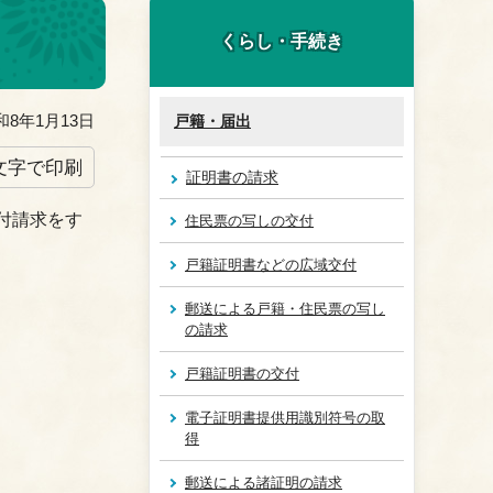
くらし・手続き
8年1月13日
戸籍・届出
文字で印刷
証明書の請求
付請求をす
住民票の写しの交付
戸籍証明書などの広域交付
郵送による戸籍・住民票の写し
の請求
戸籍証明書の交付
電子証明書提供用識別符号の取
得
郵送による諸証明の請求