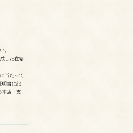
さい。
作成した在籍
任に当たって
証明書に記
る本店・支