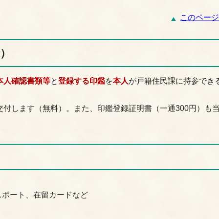
このページ
録）
本人確認書類等
と
登録する印鑑
を
本人
が戸籍住民課に持参でき
付します（無料）。また、印鑑登録証明書（一通300円）も
スポート、在留カードなど