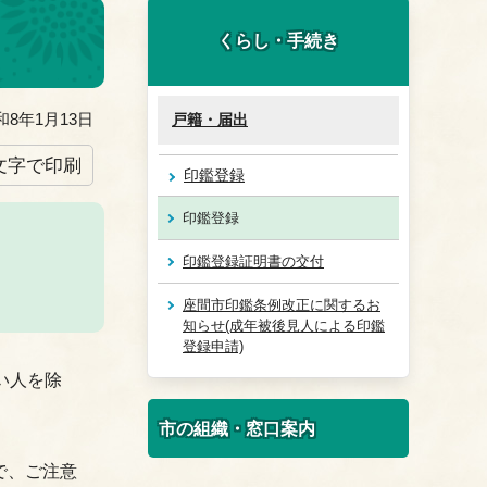
くらし・手続き
8年1月13日
戸籍・届出
文字で印刷
印鑑登録
印鑑登録
印鑑登録証明書の交付
座間市印鑑条例改正に関するお
知らせ(成年被後見人による印鑑
登録申請)
い人を除
市の組織・窓口案内
で、ご注意