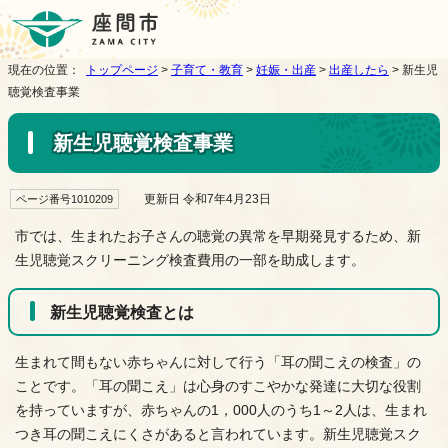
現在の位置：
トップページ
>
子育て・教育
>
妊娠・出産
>
出産したら
> 新生児
聴覚検査事業
新生児聴覚検査事業
更新日 令和7年4月23日
ページ番号1010209
市では、生まれたお子さんの聴覚の異常を早期発見するため、新
生児聴覚スクリーニング検査費用の一部を助成します。
新生児聴覚検査とは
生まれて間もない赤ちゃんに対して行う「耳の聞こえの検査」の
ことです。「耳の聞こえ」は心身のすこやかな発達に大切な役割
を持っていますが、赤ちゃんの1，000人のうち1～2人は、生まれ
つき耳の聞こえにくさがあると言われています。新生児聴覚スク