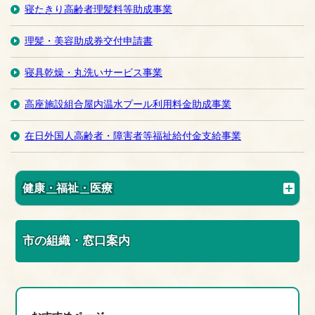
寝たきり高齢者理髪料等助成事業
理髪・美容助成券交付申請書
寝具乾燥・丸洗いサービス事業
高座施設組合屋内温水プール利用料金助成事業
在日外国人高齢者・障害者等福祉給付金支給事業
健康・福祉・医療
市の組織・窓口案内