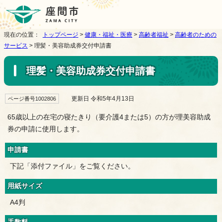
現在の位置：
トップページ
>
健康・福祉・医療
>
高齢者福祉
>
高齢者のための
サービス
> 理髪・美容助成券交付申請書
理髪・美容助成券交付申請書
更新日 令和5年4月13日
ページ番号1002806
65歳以上の在宅の寝たきり（要介護4または5）の方が理美容助成
券の申請に使用します。
申請書
下記「添付ファイル」をご覧ください。
用紙サイズ
A4判