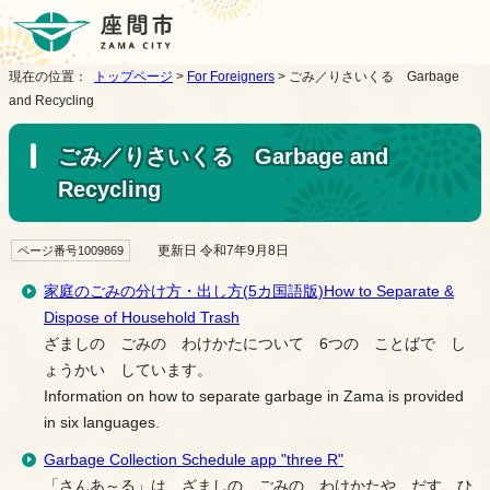
現在の位置：
トップページ
>
For Foreigners
> ごみ／りさいくる Garbage
and Recycling
ごみ／りさいくる Garbage and
Recycling
更新日 令和7年9月8日
ページ番号1009869
家庭のごみの分け方・出し方(5カ国語版)How to Separate &
Dispose of Household Trash
ざましの ごみの わけかたについて 6つの ことばで し
ょうかい しています。
Information on how to separate garbage in Zama is provided
in six languages.
Garbage Collection Schedule app "three R"
「さんあ～る」は ざましの ごみの わけかたや だす ひ