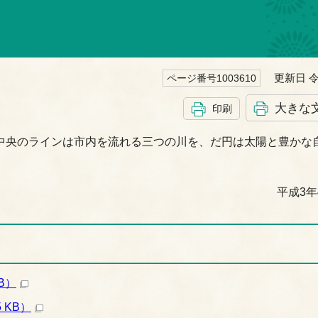
更新日 令
ページ番号1003610
大きな
印刷
中央のラインは市内を流れる三つの川を、だ円は太陽と豊かな
平成3年
B）
 KB）