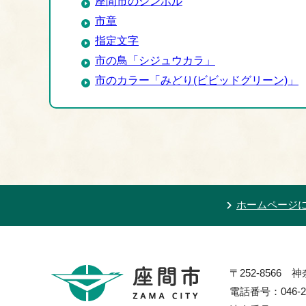
座間市のシンボル
市章
指定文字
市の鳥「シジュウカラ」
市のカラー「みどり(ビビッドグリーン)」
ホームページ
〒252-8566
電話番号：046-2