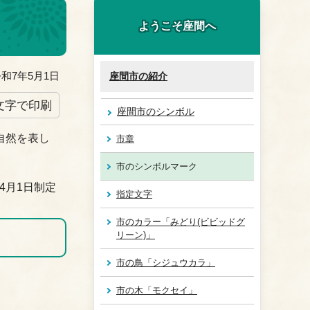
ようこそ座間へ
和7年5月1日
座間市の紹介
文字で印刷
座間市のシンボル
自然を表し
市章
市のシンボルマーク
4月1日制定
指定文字
市のカラー「みどり(ビビッドグ
リーン)」
市の鳥「シジュウカラ」
市の木「モクセイ」