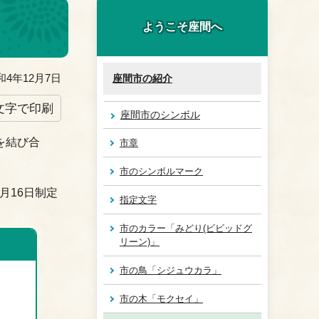
ようこそ座間へ
4年12月7日
座間市の紹介
文字で印刷
座間市のシンボル
を結び合
市章
市のシンボルマーク
1月16日制定
指定文字
市のカラー「みどり(ビビッドグ
リーン)」
市の鳥「シジュウカラ」
市の木「モクセイ」