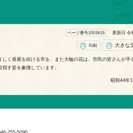
更新日 令和
ページ番号1003615
大きな
印刷
ましく発展を続ける市を、また大輪の花は、市民の皆さんが手
目指す姿を象徴しています。
昭和44年
-255-5090