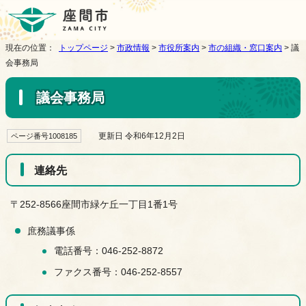
現在の位置：
トップページ
>
市政情報
>
市役所案内
>
市の組織・窓口案内
> 議
会事務局
議会事務局
更新日 令和6年12月2日
ページ番号1008185
連絡先
〒252-8566座間市緑ケ丘一丁目1番1号
庶務議事係
電話番号：046-252-8872
ファクス番号：046-252-8557