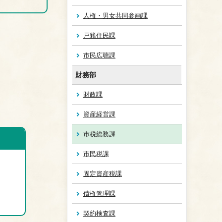
人権・男女共同参画課
戸籍住民課
市民広聴課
財務部
財政課
資産経営課
市税総務課
市民税課
固定資産税課
債権管理課
契約検査課