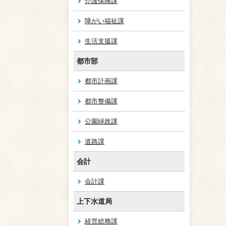
介護保険課
障がい福祉課
生活支援課
都市部
都市計画課
都市整備課
公園緑政課
道路課
会計
会計課
上下水道局
経営総務課