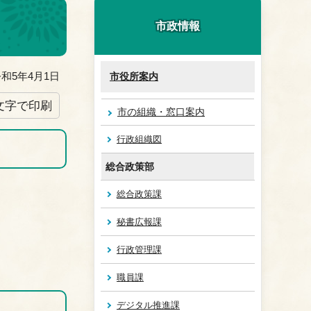
市政情報
和5年4月1日
市役所案内
文字で印刷
市の組織・窓口案内
行政組織図
総合政策部
総合政策課
秘書広報課
行政管理課
職員課
デジタル推進課