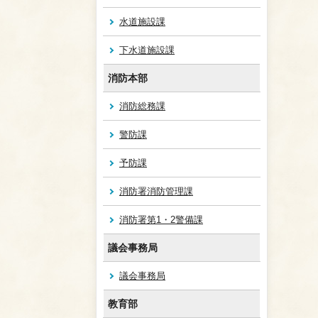
水道施設課
下水道施設課
消防本部
消防総務課
警防課
予防課
消防署消防管理課
消防署第1・2警備課
議会事務局
議会事務局
教育部