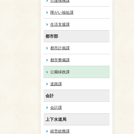
介護保険課
障がい福祉課
生活支援課
都市部
都市計画課
都市整備課
公園緑政課
道路課
会計
会計課
上下水道局
経営総務課