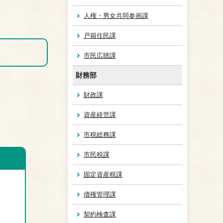
人権・男女共同参画課
戸籍住民課
市民広聴課
財務部
財政課
資産経営課
市税総務課
市民税課
固定資産税課
債権管理課
契約検査課