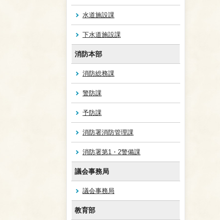
水道施設課
下水道施設課
消防本部
消防総務課
警防課
予防課
消防署消防管理課
消防署第1・2警備課
議会事務局
議会事務局
教育部