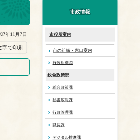
市政情報
7年11月7日
市役所案内
文字で印刷
市の組織・窓口案内
行政組織図
総合政策部
総合政策課
秘書広報課
行政管理課
職員課
デジタル推進課