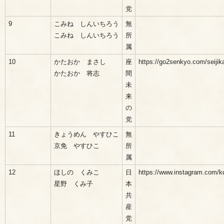
党
9
こみね しんいちろう
無
こみね しんいちろう
所
属
10
かたおか まさし
座
https://go2senkyo.com/seiji
かたおか 将志
間
未
来
の
党
11
きょうめん やすひこ
無
京免 やすひこ
所
属
12
ほしの くみこ
日
https://www.instagram.com/k
星野 くみ子
本
共
産
党