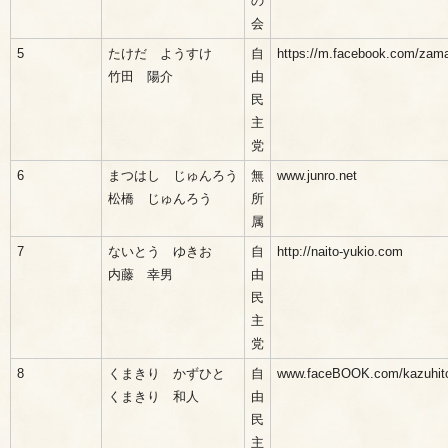
の
会
5
たけだ ようすけ
自
https://m.facebook.com/zam
竹田 陽介
由
民
主
党
6
まつはし じゅんろう
無
www.junro.net
松橋 じゅんろう
所
属
7
ないとう ゆきお
自
http://naito-yukio.com
内藤 幸男
由
民
主
党
8
くまきり かずひと
自
www.faceBOOK.com/kazuhito
くまきり 和人
由
民
主