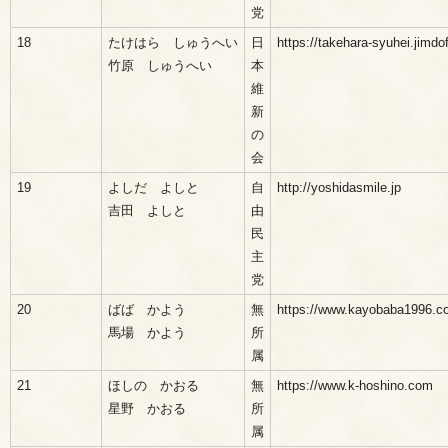
党
18
たけはら しゅうへい
日
https://takehara-syuhei.jimd
竹原 しゅうへい
本
維
新
の
会
19
よしだ よしと
自
http://yoshidasmile.jp
吉田 よしと
由
民
主
党
20
ばば かよう
無
https://www.kayobaba1996.c
馬場 かよう
所
属
21
ほしの かおる
無
https://www.k-hoshino.com
星野 かおる
所
属