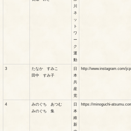
川
ネ
ッ
ト
ワ
ー
ク
運
動
3
たなか すみこ
日
http://www.instagram.com/jc
田中 すみ子
本
共
産
党
4
みのぐち あつむ
日
https://minoguchi-atsumu.co
みのぐち 集
本
維
新