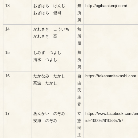
13
おぎはら けんじ
無
http://ogiharakenji.com/
おぎはら 健司
所
属
14
かわさき こういち
無
かわさき 高一
所
属
15
しみず つよし
無
清水 つよし
所
属
16
たかなみ たかし
自
https://takanamitakashi.com
髙波 たかし
由
民
主
党
17
あんかい のぞみ
立
https://www.facebook.com/pro
安海 のぞみ
憲
id=100052810535757
民
主