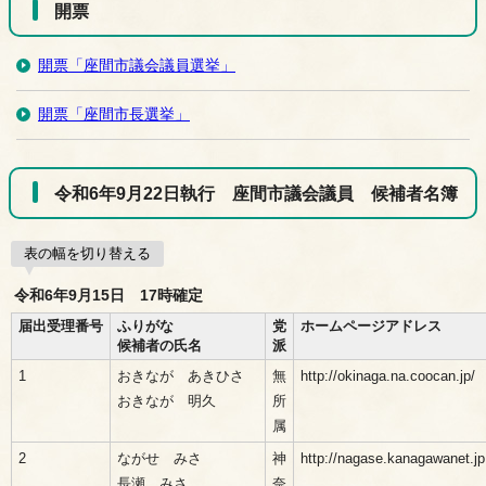
開票
開票「座間市議会議員選挙」
開票「座間市長選挙」
令和6年9月22日執行 座間市議会議員 候補者名簿
表の幅を切り替える
令和6年9月15日 17時確定
届出受理番号
ふりがな
党
ホームページアドレス
候補者の氏名
派
1
おきなが あきひさ
無
http://okinaga.na.coocan.jp/
おきなが 明久
所
属
2
ながせ みさ
神
http://nagase.kanagawanet.jp
長瀬 みさ
奈