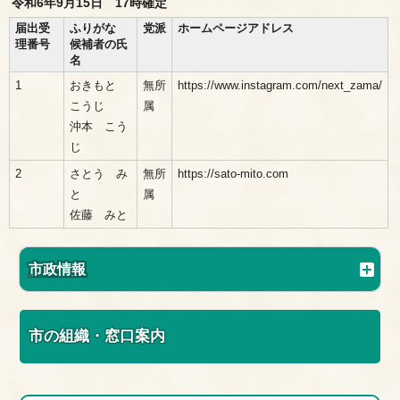
令和6年9月15日 17時確定
届出受
ふりがな
党派
ホームページアドレス
理番号
候補者の氏
名
1
おきもと
無所
https://www.instagram.com/next_zama/
こうじ
属
沖本 こう
じ
2
さとう み
無所
https://sato-mito.com
と
属
佐藤 みと
市政情報
市の組織・窓口案内