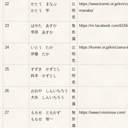
22
かとう まなぶ
公
https://www.komei.or.jp/km/z
かとう 学
明
manabu/
党
23
はやた あすか
無
https://m.facebook.com/615
早田 あすか
所
属
24
いとう たか
公
https://komei.or.jp/km/zama-i
伊藤 たか
明
党
25
すずき かずとし
公
鈴木 かずとし
明
党
26
おおや しんいちろう
無
大矢 しんいちろう
所
属
27
ももせ ともかず
無
https://www.t-momose.com/
ももせ 智一
所
属