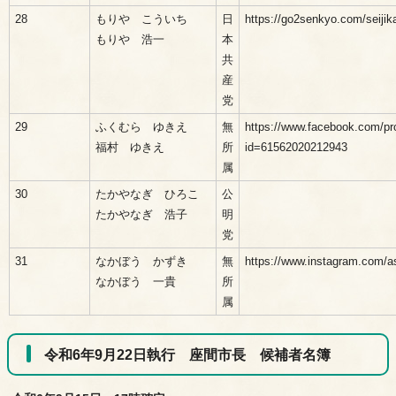
28
もりや こういち
日
https://go2senkyo.com/seijik
もりや 浩一
本
共
産
党
29
ふくむら ゆきえ
無
https://www.facebook.com/pro
福村 ゆきえ
所
id=61562020212943
属
30
たかやなぎ ひろこ
公
たかやなぎ 浩子
明
党
31
なかぼう かずき
無
https://www.instagram.com/a
なかぼう 一貴
所
属
令和6年9月22日執行 座間市長 候補者名簿