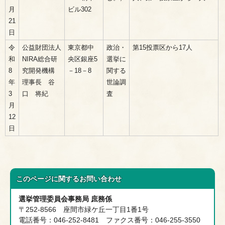
月
ビル302
21
日
令
公益財団法人
東京都中
政治・
第15投票区から17人
和
NIRA総合研
央区銀座5
選挙に
8
究開発機構
－18－8
関する
年
理事長 谷
世論調
3
口 将紀
査
月
12
日
このページに関する
お問い合わせ
選挙管理委員会事務局 庶務係
〒252-8566 座間市緑ケ丘一丁目1番1号
電話番号：046-252-8481 ファクス番号：046-255-3550