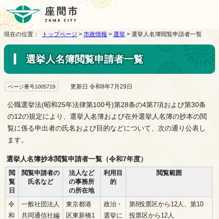
現在の位置：
トップページ
>
市政情報
>
選挙
> 選挙人名簿閲覧申請者一覧
選挙人名簿閲覧申請者一覧
更新日 令和8年7月29日
ページ番号1005719
公職選挙法(昭和25年法律第100号)第28条の4第7項および第30条
の12の規定により、選挙人名簿および在外選挙人名簿の抄本の閲
覧に係る申出者の氏名および目的などについて、次の通り公表し
ます。
選挙人名簿抄本閲覧申請者一覧（令和7年度）
閲
閲覧申請者の
法人など
利用目
閲覧範囲
覧
氏名など
の事務所
的
日
の所在地
令
一般社団法人
東京都港
政治・
第8投票区から12人、第10
和
共同通信社編
区東新橋1
選挙に
投票区から12人