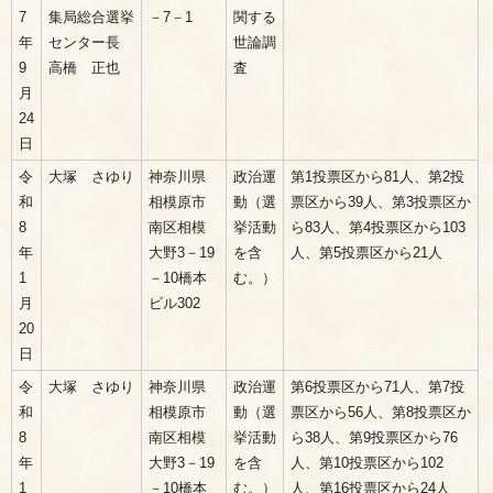
7
集局総合選挙
－7－1
関する
年
センター長
世論調
9
高橋 正也
査
月
24
日
令
大塚 さゆり
神奈川県
政治運
第1投票区から81人、第2投
和
相模原市
動（選
票区から39人、第3投票区か
8
南区相模
挙活動
ら83人、第4投票区から103
年
大野3－19
を含
人、第5投票区から21人
1
－10橋本
む。）
月
ビル302
20
日
令
大塚 さゆり
神奈川県
政治運
第6投票区から71人、第7投
和
相模原市
動（選
票区から56人、第8投票区か
8
南区相模
挙活動
ら38人、第9投票区から76
年
大野3－19
を含
人、第10投票区から102
1
－10橋本
む。）
人、第16投票区から24人