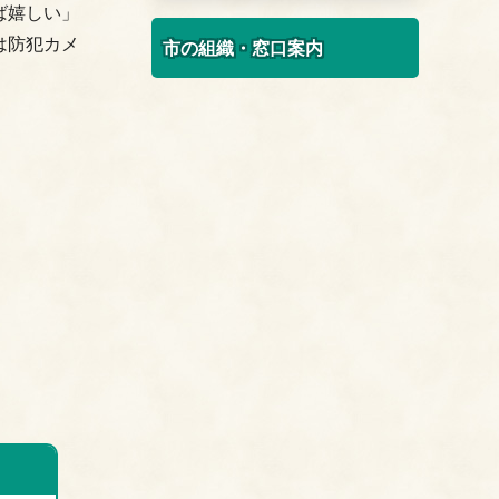
ば嬉しい」
は防犯カメ
市の組織・窓口案内