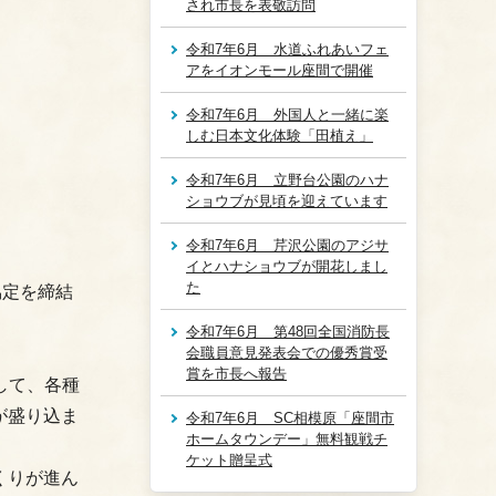
され市長を表敬訪問
令和7年6月 水道ふれあいフェ
アをイオンモール座間で開催
令和7年6月 外国人と一緒に楽
しむ日本文化体験「田植え」
令和7年6月 立野台公園のハナ
ショウブが見頃を迎えています
令和7年6月 芹沢公園のアジサ
イとハナショウブが開花しまし
た
協定を締結
令和7年6月 第48回全国消防長
会職員意見発表会での優秀賞受
賞を市長へ報告
して、各種
が盛り込ま
令和7年6月 SC相模原「座間市
ホームタウンデー」無料観戦チ
ケット贈呈式
くりが進ん