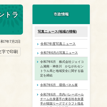
ントラ
市政情報
写真ニュース(地域の情報)
和7年7月2日
令和7年度写真ニュース
文字で印刷
令和7年6月の写真ニュース
令和7年6月 株式会社ジェイコ
ム湘南・神奈川 かながわセン
トラル局と地域安全に関する協
定を締結
令和7年6月 環境パネル展
令和7年6月 市内バレーボール
チーム出身選手の東谷玲衣奈選
手が韓国リーグでドラフト指名