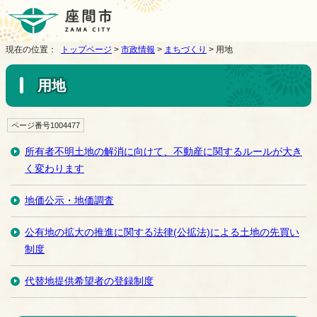
現在の位置：
トップページ
>
市政情報
>
まちづくり
> 用地
用地
ページ番号1004477
所有者不明土地の解消に向けて、不動産に関するルールが大き
く変わります
地価公示・地価調査
公有地の拡大の推進に関する法律(公拡法)による土地の先買い
制度
代替地提供希望者の登録制度