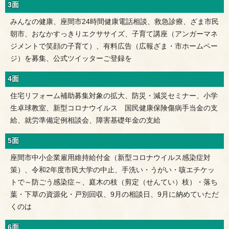
3面
みんなの健康、座間市24時間健康電話相談、救急診療、ざま市民
朝市、おなかすっきりエクササイズ、子育て講座（アンガーマネ
ジメントで笑顔の子育て）、有料広告（広報ざま・市ホームペー
ジ）を募集、公式ツイッターご登録を
4面
住宅リフォーム補助募集対象の拡大、防災・減災セミナー、小学
生卓球教室、新型コロナウイルス 国民健康保険傷病手当金の支
給、就労準備定例相談会、障害基礎年金の支給
5面
座間市中小企業雇用維持給付金（新型コロナウイルス感染症対
策）、令和2年度市民大学の中止、手洗い・うがい・咳エチケッ
トで～防ごう感染症～、庭木の枝（剪定（せんてい）枝）・落ち
葉・下草の資源化・戸別回収、9月の相談日、9月に納めていただ
くのは
6面