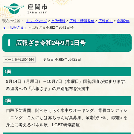
現在の位置：
トップページ
>
市政情報
>
広報・情報発信
>
広報ざま
>
令和2年
度「広報ざま」
> 広報ざま令和2年9月1日号
広報ざま令和2年9月1日号
更新日 令和5年5月22日
ページ番号1004964
1面
9月14日（月曜日）～10月7日（水曜日）国勢調査が始まります、
希望者への「広報ざま」の戸別配布を実施中
2面
自殺予防週間、関節らくらく水中ウオーキング、背骨コンディシ
ョニング、こんにちは赤ちゃん写真募集、敬老祝い金、認知症を
身近に考えるパネル展、LGBT研修講座