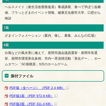
ヘルスメイト（食生活改善推進員）養成講座、食べて学ぼう血糖
値、プラっとざまのイベント情報、健康文化都市大学、口腔がん
検診
7面
ざまインフォメーション（案内、催し、募集、みんなの広場）
8面
台風などの風水害に備えて、座間市議会議員選挙・座間市長選
挙、座間市環境美化条例、市内一斉清掃活動「美化デー」、ホー
ムタウン「SC相模原」9月のホームゲーム
添付ファイル
PDF版（全ページ） （PDF 2.4 MB）
PDF版1面 （PDF 972.8 KB）
PDF版2面 （PDF 311.4 KB）