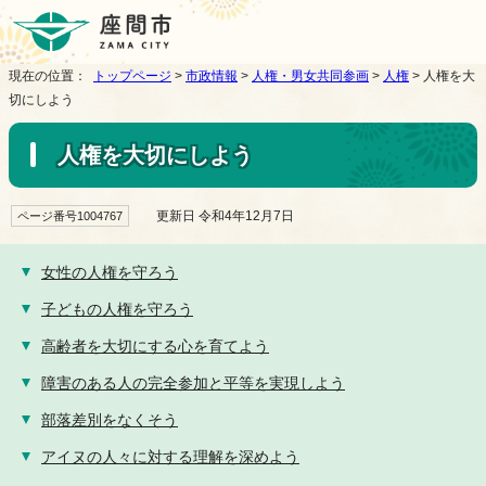
現在の位置：
トップページ
>
市政情報
>
人権・男女共同参画
>
人権
> 人権を大
切にしよう
人権を大切にしよう
更新日 令和4年12月7日
ページ番号1004767
女性の人権を守ろう
子どもの人権を守ろう
高齢者を大切にする心を育てよう
障害のある人の完全参加と平等を実現しよう
部落差別をなくそう
アイヌの人々に対する理解を深めよう