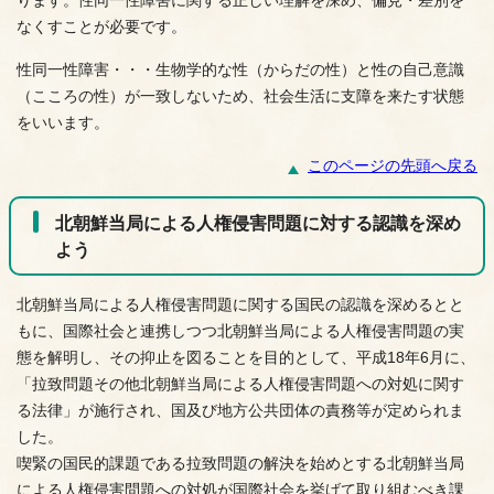
ります。性同一性障害に関する正しい理解を深め、偏見・差別を
なくすことが必要です。
性同一性障害・・・生物学的な性（からだの性）と性の自己意識
（こころの性）が一致しないため、社会生活に支障を来たす状態
をいいます。
このページの先頭へ戻る
北朝鮮当局による人権侵害問題に対する認識を深め
よう
北朝鮮当局による人権侵害問題に関する国民の認識を深めるとと
もに、国際社会と連携しつつ北朝鮮当局による人権侵害問題の実
態を解明し、その抑止を図ることを目的として、平成18年6月に、
「拉致問題その他北朝鮮当局による人権侵害問題への対処に関す
る法律」が施行され、国及び地方公共団体の責務等が定められま
した。
喫緊の国民的課題である拉致問題の解決を始めとする北朝鮮当局
による人権侵害問題への対処が国際社会を挙げて取り組むべき課