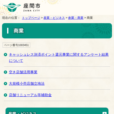
現在の位置：
トップページ
>
産業・ビジネス
>
創業・商業
> 商業
商業
ページ番号1003451
キャッシュレス決済ポイント還元事業に関するアンケート結果
について
空き店舗活用事業
大規模小売店舗立地法
店舗リニューアル等補助金
産業・ビジネス