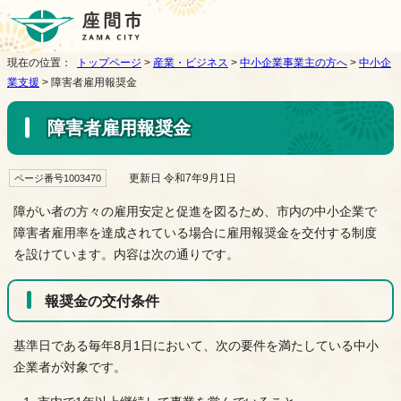
現在の位置：
トップページ
>
産業・ビジネス
>
中小企業事業主の方へ
>
中小企
業支援
> 障害者雇用報奨金
障害者雇用報奨金
更新日 令和7年9月1日
ページ番号1003470
障がい者の方々の雇用安定と促進を図るため、市内の中小企業で
障害者雇用率を達成されている場合に雇用報奨金を交付する制度
を設けています。内容は次の通りです。
報奨金の交付条件
基準日である毎年8月1日において、次の要件を満たしている中小
企業者が対象です。