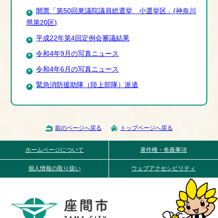
開票「第50回衆議院議員総選挙 小選挙区」(神奈川
県第20区)
平成22年第4回定例会審議結果
令和4年9月の写真ニュース
令和4年6月の写真ニュース
緊急消防援助隊（陸上部隊）派遣
前のページへ戻る
トップページへ戻る
ホームページについて
著作権・免責事項
個人情報の取り扱い
ウェブアクセシビリティ