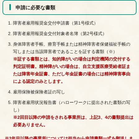
申請に必要な書類
障害者雇用報奨金交付申請書（第1号様式）
障害者雇用報奨金交付対象者名簿（第2号様式）
身体障害者手帳、療育手帳または精神障害者保健福祉手帳の
写しまたは当該障害者であることを証する書類（※）
※証する書類とは、知的障がいの場合は判定機関の交付する
判定証明書。精神障がいの場合は、自立支援医療受給者証ま
たは障害年金証書、ただし年金証書の場合には精神障害事由
による認定のみとします。
雇用保険被保険者証の写し
障害者雇用状況報告書（ハローワークに提出された書類の写
し）
※2回目以降の申請をされる事業所は、上記3、4の書類提出は
必要ありません。
※2年目以降の事業所については担当から申請書類一式を郵送しま