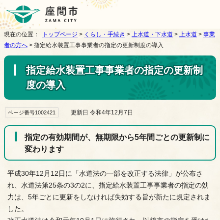
現在の位置：
トップページ
>
くらし・手続き
>
上水道・下水道
>
上水道
>
事業
者の方へ
> 指定給水装置工事事業者の指定の更新制度の導入
指定給水装置工事事業者の指定の更新制
度の導入
更新日 令和4年12月7日
ページ番号1002421
指定の有効期間が、無期限から5年間ごとの更新制に
変わります
平成30年12月12日に「水道法の一部を改正する法律」が公布さ
れ、水道法第25条の3の2に、指定給水装置工事事業者の指定の効
力は、5年ごとに更新をしなければ失効する旨が新たに規定されま
した。