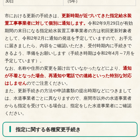
30日
（5年）
市における更新の手続きは、
更新時期が近づいてきた指定給水装
置工事事業者に対して個別に通知します。
令和2年9月29日が有効
期間の末日になる指定給水装置工事事業者の方は初回更新対象者
として、令和2年2月に通知の発送を予定していますので、お手元
に届きましたら、内容をご確認いただき、受付時期内に手続きで
きるよう、準備をお願いします（手続き時期は令和2年4月～7月を
予定しています）。
なお、名称や住所の変更を届け出ていなかったなどにより、
通知
が不着となった場合、再通知や電話での連絡といった特別な対応
はしません
のでご注意ください。
また、更新手続きの方法や申請書類の提出時期などにつきまして
は、水道事業者ごとに異なりますので、座間市以外の水道事業者
からも指定を受けている場合は、指定をした水道事業者にご確認
ください。
指定に関する各種変更手続き