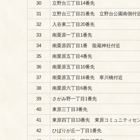
30
立野台三丁目14番先
31
立野台三丁目21番先 立野台公園南側付
32
入谷東二丁目20番先
33
南栗原一丁目1番先
34
南栗原四丁目1番 龍蔵神社付近
35
南栗原五丁目4番先
36
南栗原五丁目10番先
37
南栗原五丁目16番先 寒川橋付近
38
南栗原六丁目6番先
39
さがみ野一丁目1番先
40
東原三丁目3番先
41
東原四丁目13番先 東原コミュニティセ
42
ひばりが丘一丁目1番先