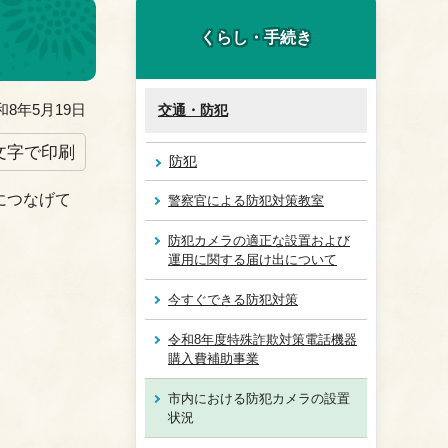
くらし・手続き
8年5月19日
交通・防犯
文字で印刷
防犯
につなげて
警察官による防犯対策教室
防犯カメラの適正な設置および
運用に関する届け出について
今すぐできる防犯対策
令和8年度特殊詐欺対策電話機器
購入費補助事業
市内における防犯カメラの設置
状況