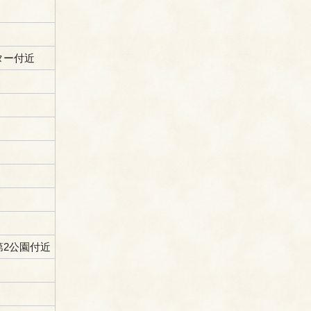
ター付近
第2公園付近