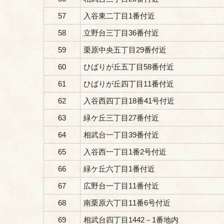
57
入谷東二丁目1番付近
58
立野台三丁目36番付近
59
栗原中央五丁目29番付近
60
ひばりが丘五丁目58番付近
61
ひばりが丘四丁目11番付近
62
入谷西四丁目18番41号付近
63
緑ケ丘三丁目27番付近
64
相武台一丁目39番付近
65
入谷西一丁目1番2号付近
66
緑ケ丘六丁目1番付近
67
広野台一丁目11番付近
68
南栗原六丁目11番6号付近
69
相武台四丁目1442－1番地内