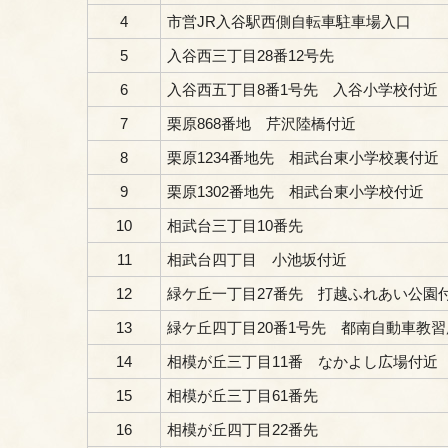
4
市営JR入谷駅西側自転車駐車場入口
5
入谷西三丁目28番12号先
6
入谷西五丁目8番1号先 入谷小学校付近
7
栗原868番地 芹沢陸橋付近
8
栗原1234番地先 相武台東小学校裏付近
9
栗原1302番地先 相武台東小学校付近
10
相武台三丁目10番先
11
相武台四丁目 小池坂付近
12
緑ケ丘一丁目27番先 打越ふれあい公園
13
緑ケ丘四丁目20番1号先 都南自動車教
14
相模が丘三丁目11番 なかよし広場付近
15
相模が丘三丁目61番先
16
相模が丘四丁目22番先