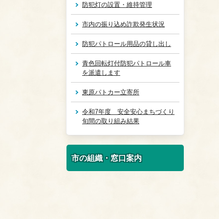
防犯灯の設置・維持管理
市内の振り込め詐欺発生状況
防犯パトロール用品の貸し出し
青色回転灯付防犯パトロール車
を派遣します
東原パトカー立寄所
令和7年度 安全安心まちづくり
旬間の取り組み結果
市の組織・窓口案内