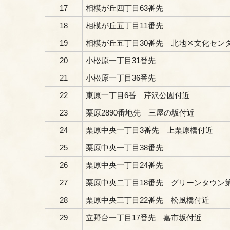
17
相模が丘四丁目63番先
18
相模が丘五丁目11番先
19
相模が丘五丁目30番先 北地区文化セン
20
小松原一丁目31番先
21
小松原一丁目36番先
22
東原一丁目6番 芹沢公園付近
23
栗原2890番地先 三屋の坂付近
24
栗原中央一丁目3番先 上栗原橋付近
25
栗原中央一丁目38番先
26
栗原中央一丁目24番先
27
栗原中央二丁目18番先 グリーンタウン
28
栗原中央三丁目22番先 松風橋付近
29
立野台一丁目17番先 嘉市坂付近