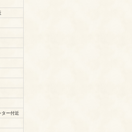
近
ンター付近