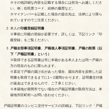
※その他詳細な内容を記載する場合には担当へお越しくださ
い。例：住民票コード、続柄の履歴など。
※マイナンバーを記載した場合の提出先は、法律により限ら
れていますのでご注意ください。
本人の
印鑑登録証明書
※事前に印鑑の登録が必要です。詳しくは、下記リンク「印
鑑登録」をご覧ください。
戸籍全部事項証明書、戸籍個人事項証明書、戸籍の附票（以
下「戸籍証明書」という）
※取得できる証明書は市に本籍がある本人または同一戸籍の
方の現在のものに限られます。
※直近で戸籍の届け出があった場合、届出内容を反映した証
明書を取得できるまでに1～2週間かかります。証明書交付後
の返金はできませんので、ご了承ください。
※本籍地が座間市でない場合の戸籍証明書の取得方法は、本
籍地市区町村へお問い合わせください。
戸籍証明書のコンビニ交付サービスの詳細は、下記リンク「戸籍