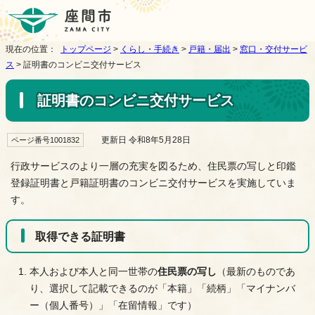
現在の位置：
トップページ
>
くらし・手続き
>
戸籍・届出
>
窓口・交付サービ
ス
> 証明書のコンビニ交付サービス
証明書のコンビニ交付サービス
更新日 令和8年5月28日
ページ番号1001832
行政サービスのより一層の充実を図るため、住民票の写しと印鑑
登録証明書と戸籍証明書のコンビニ交付サービスを実施していま
す。
取得できる証明書
本人および本人と同一世帯の
住民票の写し
（最新のものであ
り、選択して記載できるのが「本籍」「続柄」「マイナンバ
ー（個人番号）」「在留情報」です）