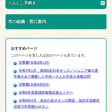
くらし・手続き
市の組織・窓口案内
おすすめページ
このページを見た人は次のページも見ています。
交際費(令和3年1月)
令和7年1月 第8回全日本キッズ／ジュニア修斗選
手権大会で優勝した中坊一さんが市長を表敬訪問
交際費(令和4年8月)
令和6年度看護師復職支援セミナー
令和6年4月 友好の花ボタンが開花 友好交流都市
須賀川市寄贈のボタン