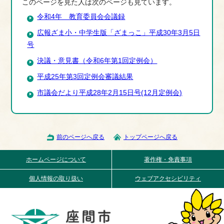
このページを見た人は次のページも見ています。
令和4年 教育委員会会議録
広報ざま小・中学生版「ざまっこ」平成30年3月5日
号
決議・意見書（令和6年第1回定例会）
平成25年第3回定例会審議結果
市議会だより平成28年2月15日号(12月定例会)
前のページへ戻る
トップページへ戻る
ホームページについて
著作権・免責事項
個人情報の取り扱い
ウェブアクセシビリティ